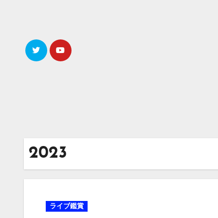
内
容
を
ス
キ
ッ
プ
2023
ライブ鑑賞