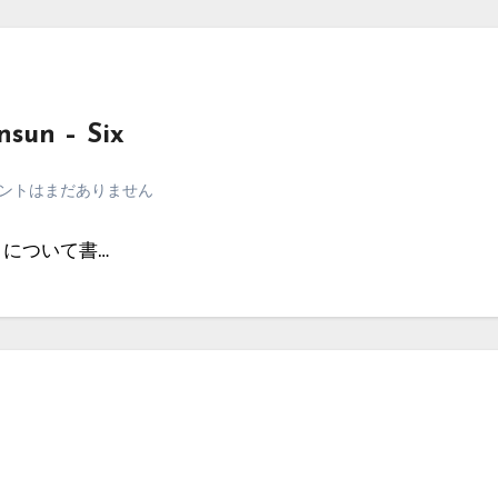
n – Six
ントはまだありません
」について書…