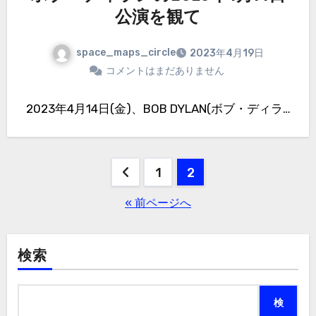
公演を観て
space_maps_circle
2023年4月19日
コメントはまだありません
2023年4月14日(金)、BOB DYLAN(ボブ・ディラ…
投
1
2
稿
« 前ページへ
の
ペ
検索
ー
検