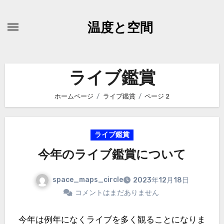
内
容
温度と空間
を
ス
キ
ライブ鑑賞
ッ
プ
ホームページ
ライブ鑑賞
ページ 2
ライブ鑑賞
今年のライブ鑑賞について
space_maps_circle
2023年12月18日
コメントはまだありません
今年は例年になくライブを多く観ることになりま